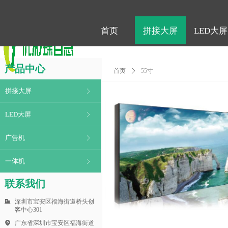
首页
拼接大屏
LED大屏
首页
拼接大屏
LED大屏
产品中心
首页
ꄲ
55寸
拼接大屏
ꁕ
LED大屏
ꁕ
广告机
ꁕ
一体机
ꁕ
联系我们
深圳市宝安区福海街道桥头创
客中心301
广东省深圳市宝安区福海街道