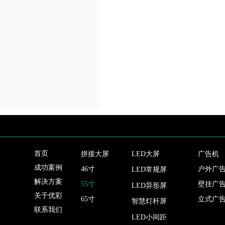
首页
拼接大屏
LED大屏
广告机
成功案例
46寸
户外广
LED常规屏
解决方案
55寸
壁挂广
LED异形屏
关于优彩
65寸
立式广
智慧灯杆屏
联系我们
LED小间距