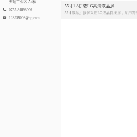
天瑞工业区 A4栋
55寸1.8拼缝LG高清液晶屏
0755-84898006
55寸液晶拼接屏采用LG液晶拼接屏，采用高
128559098@qq.com
(1920×1080)、高亮度、高对比度、宽视角的
D显示面板,支持1080P全高清数字视频显示。
管理体系上严格按照ISO9001:2008标准执行
过了ISO/TS16949:2009质量认证体系。主要
过了中国3C强制认证、欧盟CE认证、美国FC
等!