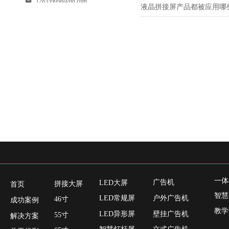
128559098@qq.com
液晶拼接屏产品都被应用哪
一体
广告机
LED大屏
拼接大屏
首页
智慧
户外广告机
LED常规屏
46寸
成功案例
教学
壁挂广告机
LED异形屏
55寸
解决方案