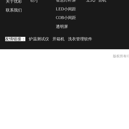
立式广告机
智慧灯杆屏
65寸
关于优彩
LED小间距
联系我们
COB小间距
透明屏
友情链接：
炉温测试仪
开箱机
洗衣管理软件
版权所有©