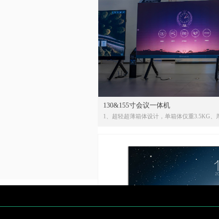
6：超窄边框设计(Slim Edge Design)
7：纯铝合金面框，防爆钢化玻璃(Pure aluminum alloy f
8：全通道批注(All channel Note function)
9：无线传屏(选配 )(Wireless screencast)(Option
10：多点触控，流畅体验(Multi-point screen)
130&155寸会议一体机
1、超轻超薄箱体设计，单箱体仅重3.5KG、
屏支持与信息发布系统结合，以图片、视频
2、全前维护，支持热插拔，极速维修
3、内置All-in-one集成技术，音视频一体
4、内置成熟的软件应用无线投屏、小屏控大
5、简单易用，可遥控操作实现亮度、音量、