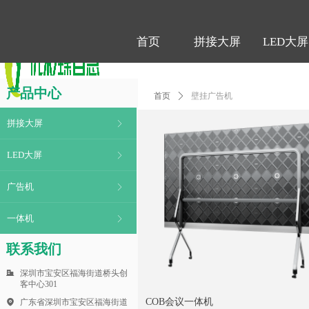
首页
拼接大屏
LED大屏
首页
拼接大屏
LED大屏
产品中心
首页
ꄲ
壁挂广告机
拼接大屏
ꁕ
LED大屏
ꁕ
广告机
ꁕ
一体机
ꁕ
联系我们
深圳市宝安区福海街道桥头创
客中心301
COB会议一体机
广东省深圳市宝安区福海街道