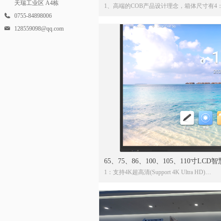
天瑞工业区 A4栋
1、高端的COB产品设计理念，箱体尺寸有4：9
0755-84898006
2、采用高端的覆膜工艺、半导体晶元、驱动
128559098@qq.com
4、各种尺寸：108寸、110寸、135寸、145
5、安卓11.0版本、内置会议系统、Window
65、75、86、100、105、110寸LC
1：支持4K超高清(Support 4K Ultra HD)
2：带Android 书写软件(Equiped with Android wri
3：插拔式电脑模块(选配)(OPS)(Optional)
4：Android & Windows 双操作系统(Dual Operat
5：智能侧边框栏(Smart siderbar menu)