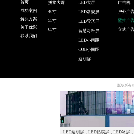
首页
拼接大屏
LED大屏
广告机
成功案例
46寸
户外广
LED常规屏
解决方案
55寸
壁挂广
LED异形屏
关于优彩
65寸
立式广
智慧灯杆屏
2K162寸LED会议一体机
联系我们
LED小间距
COB小间距
透明屏
版权所有©
LED透明屏，LED贴膜屏，LED冰屏，