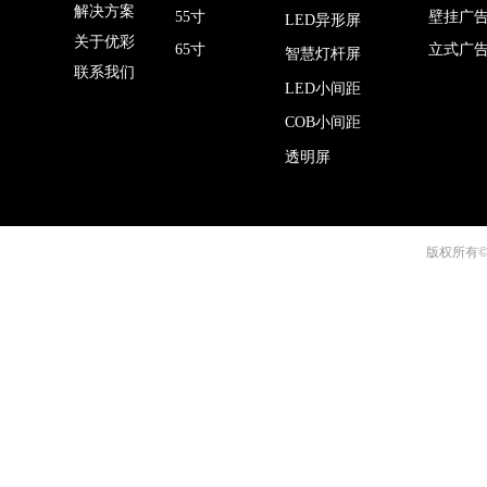
解决方案
55寸
壁挂广
LED异形屏
关于优彩
65寸
立式广
智慧灯杆屏
联系我们
LED小间距
COB小间距
透明屏
版权所有©