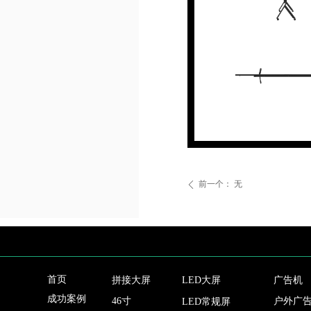
前一个：
无
ꄴ
首页
拼接大屏
LED大屏
广告机
成功案例
46寸
户外广
LED常规屏