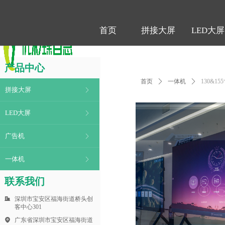
首页
拼接大屏
LED大屏
首页
拼接大屏
LED大屏
产品中心
首页
ꄲ
一体机
ꄲ
130&1
拼接大屏
ꁕ
LED大屏
ꁕ
广告机
ꁕ
一体机
ꁕ
联系我们
深圳市宝安区福海街道桥头创
客中心301
广东省深圳市宝安区福海街道