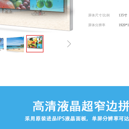
屏体尺寸/比例
135寸
屏体分辨率
1920*
ꁇ