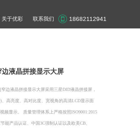
18682112941
关于优彩
联系我们
关于优彩
联系我们
m超窄边液晶拼接显示大屏
mm超窄边液晶拼接显示大屏采用三星DID液晶拼接屏，
080)、高亮度、高对比度、宽视角的高清LCD显示面
视频显示。 质量管理体系上严格按照ISO9001:2015
节能产品认证、中国3C强制认证以及欧美CB、