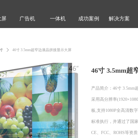
大屏
广告机
一体机
成功案例
解决方案
大屏
广告机
一体机
成功案例
解决方案
6寸
ꄲ
46寸 3.5mm超窄边液晶拼接显示大屏
46寸 3.5m
产品简介：46寸 3.5
采用高分辨率(1920×1
板,支持1080P全高清数字
标准执行，并通过了国家
CE、FCC、ROHS等资质