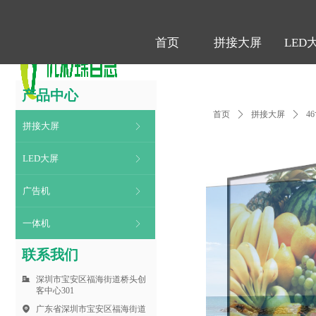
首页
拼接大屏
LED
首页
拼接大屏
LED
产品中心
首页
ꄲ
拼接大屏
ꄲ
4
拼接大屏
ꁕ
LED大屏
ꁕ
广告机
ꁕ
一体机
ꁕ
联系我们
深圳市宝安区福海街道桥头创
客中心301
广东省深圳市宝安区福海街道